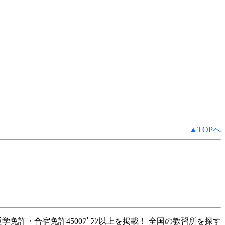
▲TOPへ
学免許・合宿免許4500ﾌﾟﾗﾝ以上を掲載！ 全国の教習所を探す