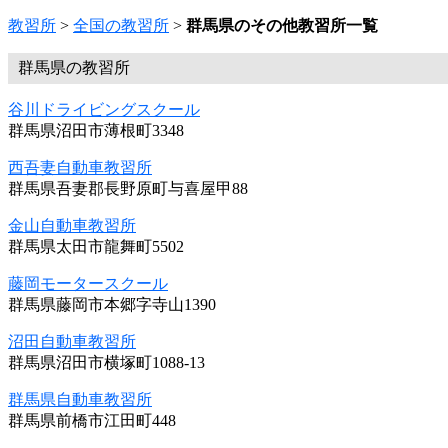
教習所
>
全国の教習所
>
群馬県のその他教習所一覧
群馬県の教習所
谷川ドライビングスクール
群馬県沼田市薄根町3348
西吾妻自動車教習所
群馬県吾妻郡長野原町与喜屋甲88
金山自動車教習所
群馬県太田市龍舞町5502
藤岡モータースクール
群馬県藤岡市本郷字寺山1390
沼田自動車教習所
群馬県沼田市横塚町1088-13
群馬県自動車教習所
群馬県前橋市江田町448