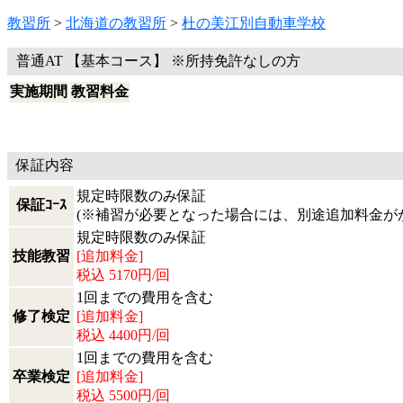
教習所
>
北海道の教習所
>
杜の美江別自動車学校
普通AT 【基本コース】 ※所持免許なしの方
実施期間
教習料金
保証内容
規定時限数のみ保証
保証ｺｰｽ
(※補習が必要となった場合には、別途追加料金が
規定時限数のみ保証
技能教習
[追加料金]
税込 5170円/回
1回までの費用を含む
修了検定
[追加料金]
税込 4400円/回
1回までの費用を含む
卒業検定
[追加料金]
税込 5500円/回